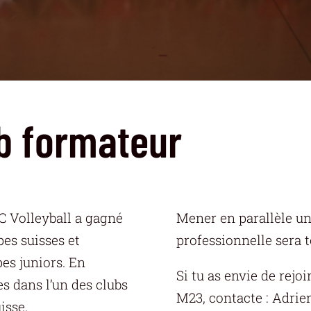
b formateur
UC Volleyball a gagné
Mener en parallèle une
pes suisses et
professionnelle sera t
pes juniors. En
Si tu as envie de rejo
es dans l’un des clubs
M23, contacte : Adrie
isse.