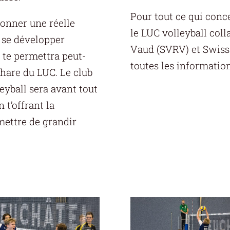
Pour tout ce qui conc
donner une réelle
le LUC volleyball col
 se développer
Vaud (SVRV) et Swiss V
 te permettra peut-
toutes les information
phare du LUC. Le club
eyball sera avant tout
 t’offrant la
rmettre de grandir